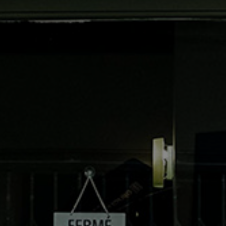
*
*
nisation
es
termes et conditions
nisation