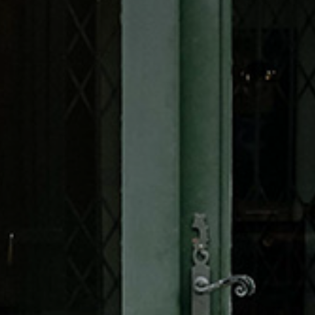
* Champ oblig
J'accepte l
* Champ oblig