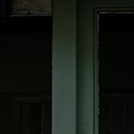
Adresse email
Nom
Adresse email
Prénom
Nom
Statut / Orga
Prénom
J'accepte l
Statut / Orga