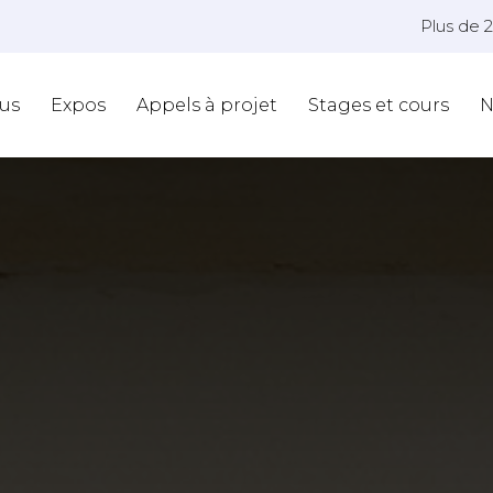
Plus de 
us
Expos
Appels à projet
Stages et cours
N