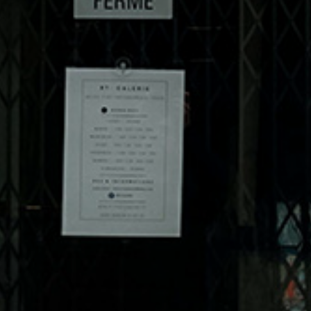
atoire
es
termes et conditions
atoire