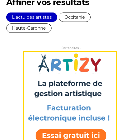
Affiner vos résultats
Nom
L'actu des artistes
Occitanie
Haute-Garonne
Prénom
Adresse email*
- Partenaires -
Statut / Organisation
Nom
J'accepte les
termes et conditions
Prénom
* Champ obligatoire
Statut / Organisation
J'accepte les
termes et conditions