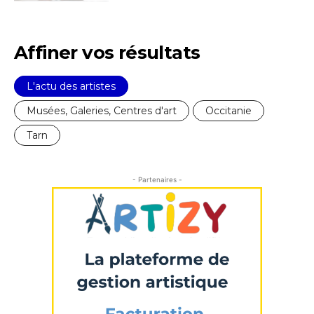
Adresse email*
Affiner vos résultats
Nom
L'actu des artistes
Musées, Galeries, Centres d'art
Occitanie
Prénom
Tarn
Adresse email*
Statut / Organisation
- Partenaires -
Nom
J'accepte les
termes et conditions
Prénom
* Champ obligatoire
Statut / Organisation