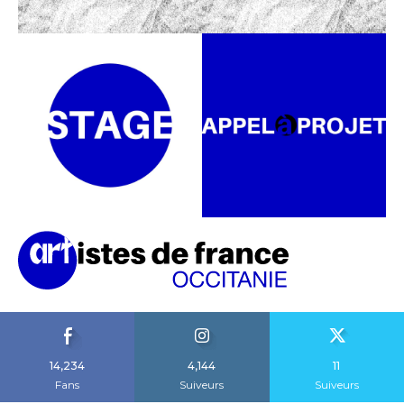
14,234
4,144
11
Fans
Suiveurs
Suiveurs