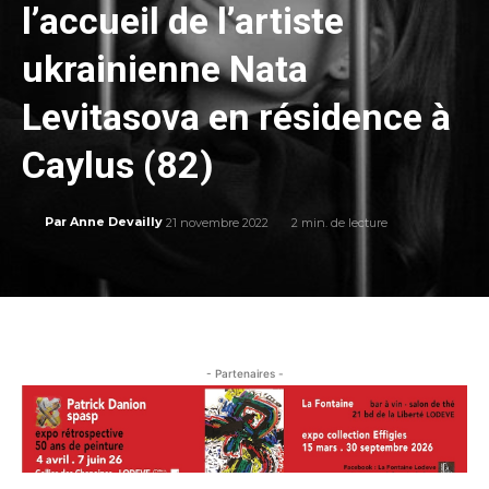
l’accueil de l’artiste
ukrainienne Nata
Levitasova en résidence à
Caylus (82)
21 novembre 2022
2
min. de lecture
Par
Anne Devailly
- Partenaires -