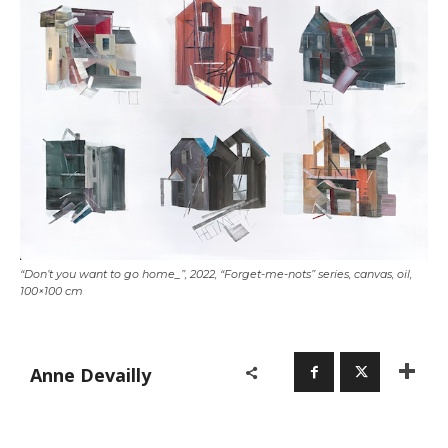
“Don’t you want to go home_”, 2022, “Forget-me-nots” series, canvas, oil,
100×100 cm
Anne Devailly