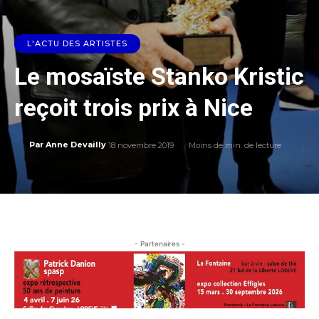
L'ACTU DES ARTISTES
Le mosaïste Stanko Kristic
reçoit trois prix à Nice
18 novembre 2019
Moins de
min. de lecture
Par
Anne Devailly
- Partenaires -