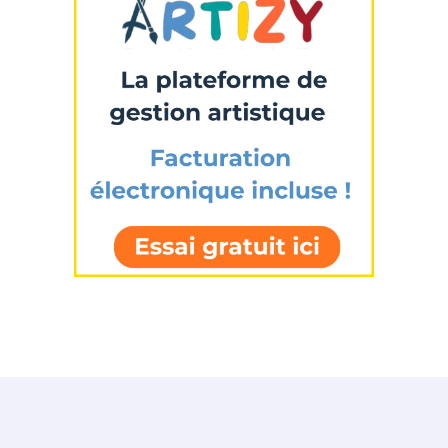
Statut / Organisation
J'accepte les
termes et conditions
* Champ obligatoire