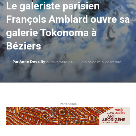
Le galeriste parisien
François Amblard ouvre sa
galerie Tokonoma à
Béziers
22 novembre 2022
Moins de
min. de lecture
Par
Anne Devailly
- Partenaires -