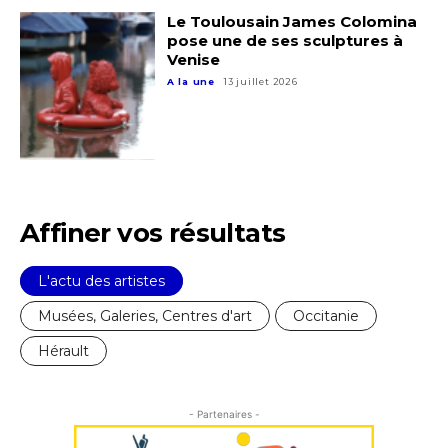
Le Toulousain James Colomina
pose une de ses sculptures à
Venise
A la une
13 juillet 2026
Adresse email*
Nom
Affiner vos résultats
Prénom
Adresse email*
L'actu des artistes
Statut / Organisation
Musées, Galeries, Centres d'art
Occitanie
Nom
Hérault
J'accepte les
termes et conditions
Prénom
- Partenaires -
* Champ obligatoire