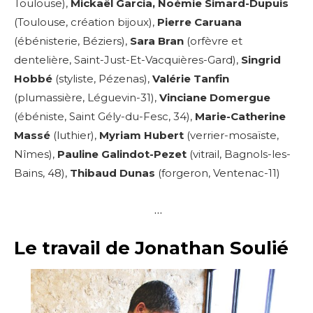
Toulouse),
Mickaël Garcia, Noémie Simard-Dupuis
(Toulouse, création bijoux),
Pierre Caruana
(ébénisterie, Béziers),
Sara Bran
(orfèvre et
dentelière,
Saint-Just-Et-Vacquières-Gard
),
Singrid
Hobbé
(styliste, Pézenas),
Valérie Tanfin
(plumassière, Léguevin-31),
Vinciane Domergue
(ébéniste, Saint Gély-du-Fesc, 34),
Marie-Catherine
Massé
(luthier),
Myriam Hubert
(verrier-mosaïste,
Nîmes),
Pauline Galindot-Pezet
(vitrail, Bagnols-les-
Bains, 48),
Thibaud Dunas
(forgeron, Ventenac-11)
…
Le travail de Jonathan Soulié