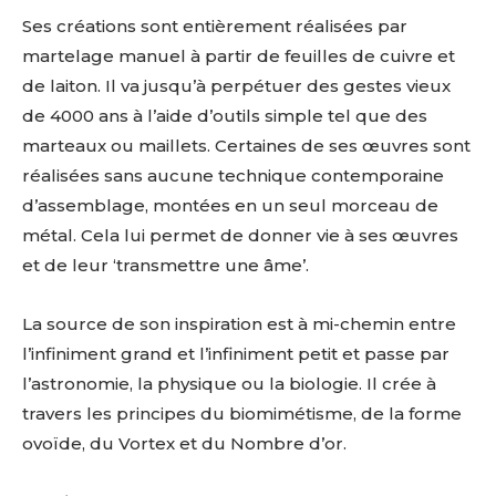
Ses créations sont entièrement réalisées par
martelage manuel à partir de feuilles de cuivre et
de laiton. Il va jusqu’à perpétuer des gestes vieux
de 4000 ans à l’aide d’outils simple tel que des
Adresse email*
marteaux ou maillets. Certaines de ses œuvres sont
réalisées sans aucune technique contemporaine
d’assemblage, montées en un seul morceau de
Nom
métal. Cela lui permet de donner vie à ses œuvres
et de leur ‘transmettre une âme’.
Prénom
Adresse email*
La source de son inspiration est à mi-chemin entre
Statut / Organisation
l’infiniment grand et l’infiniment petit et passe par
Nom
l’astronomie, la physique ou la biologie. Il crée à
travers les principes du biomimétisme, de la forme
J'accepte les
termes et conditions
ovoïde, du Vortex et du Nombre d’or.
Prénom