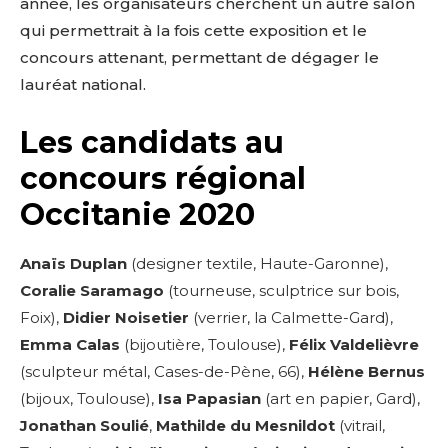
année, les organisateurs cherchent un autre salon
qui permettrait à la fois cette exposition et le
concours attenant, permettant de dégager le
lauréat national.
Les candidats au
concours régional
Occitanie 2020
Anaïs Duplan
(designer textile, Haute-Garonne),
Coralie Saramago
(tourneuse, sculptrice sur bois,
Foix),
Didier Noisetier
(verrier, la Calmette-Gard),
Emma Calas
(bijoutière, Toulouse),
Félix Valdelièvre
(sculpteur métal, Cases-de-Pène, 66),
Hélène Bernus
(bijoux, Toulouse),
Isa Papasian
(art en papier, Gard),
Jonathan Soulié
,
Mathilde du Mesnildot
(vitrail,