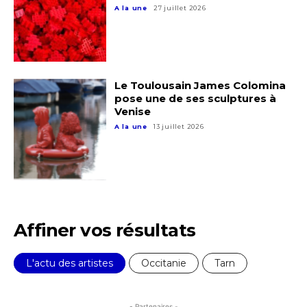
A la une
27 juillet 2026
Le Toulousain James Colomina
pose une de ses sculptures à
Venise
A la une
13 juillet 2026
Affiner vos résultats
L'actu des artistes
Occitanie
Tarn
- Partenaires -