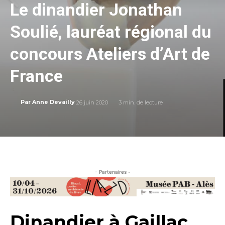
Le dinandier Jonathan
Soulié, lauréat régional du
concours Ateliers d’Art de
France
26 juin 2020
3
min. de lecture
Par
Anne Devailly
- Partenaires -
Dinandier à Gaillac