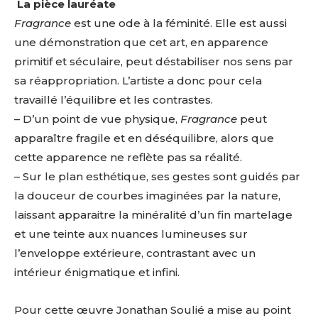
La pièce lauréate
* Champ obligatoire
Statut / Organisation
Fragrance
est une ode à la féminité
. Elle est aussi
une démonstration que cet art, en apparence
primitif et séculaire, peut déstabiliser nos sens par
J'accepte les
termes et conditions
sa réappropriation. L’artiste a donc pour cela
travaillé l’équilibre et les contrastes.
* Champ obligatoire
– D’un point de vue physique,
Fragrance
peut
apparaître fragile et en déséquilibre, alors que
cette apparence ne reflète pas sa réalité.
– Sur le plan esthétique, ses gestes sont guidés par
la douceur de courbes imaginées par la nature,
laissant apparaitre la minéralité d’un fin martelage
et une teinte aux nuances lumineuses sur
l’enveloppe extérieure, contrastant avec un
intérieur énigmatique et infini.
Pour cette œuvre Jonathan Soulié a mise au point