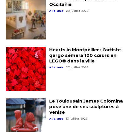
Occitanie
Adresse email*
A la une
28 juillet 2026
Nom
Hearts in Montpellier : l’artiste
Prénom
qargo sèmera 100 cœurs en
Adresse email*
LEGO® dans la ville
A la une
27 juillet 2026
Statut / Organisation
Nom
J'accepte les
termes et conditions
Prénom
Le Toulousain James Colomina
pose une de ses sculptures à
* Champ obligatoire
Venise
Statut / Organisation
A la une
13 juillet 2026