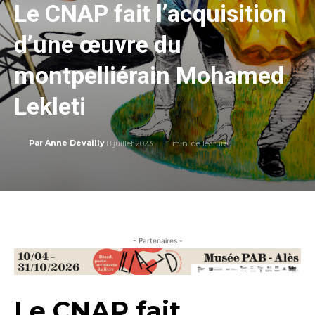
Le CNAP fait l’acquisition
d’une œuvre du
montpelliérain Mohamed
Lekleti
8 juillet 2023
1
min. de lecture
Par
Anne Devailly
- Partenaires -
Le CNAP fait