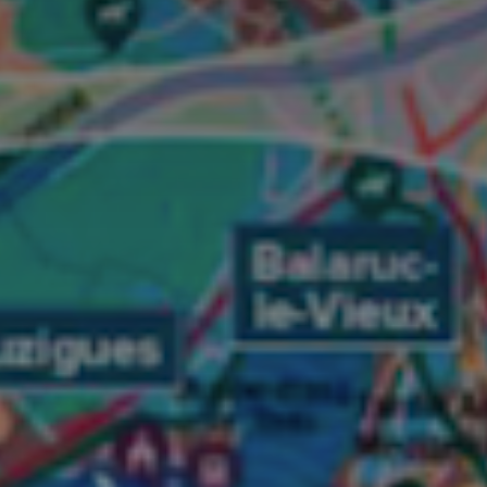
*
*
nisation
es
termes et conditions
nisation