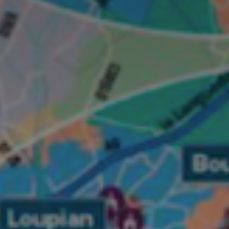
Adresse email
Nom
Adresse email
Prénom
Nom
Statut / Orga
Prénom
J'accepte l
Statut / Orga