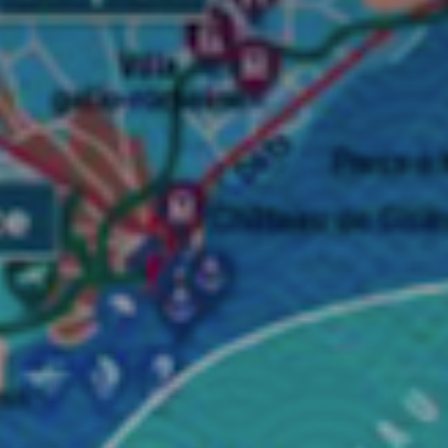
* Champ oblig
J'accepte l
* Champ oblig