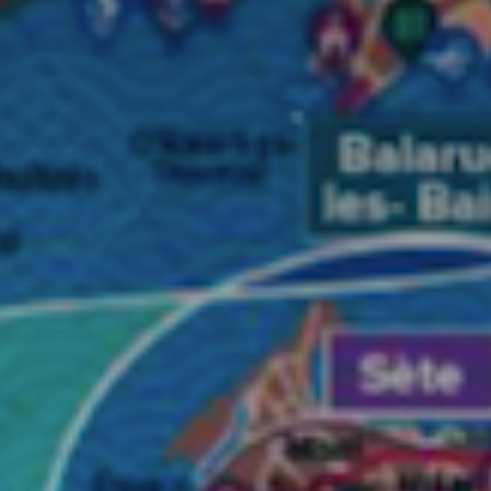
atoire
es
termes et conditions
atoire