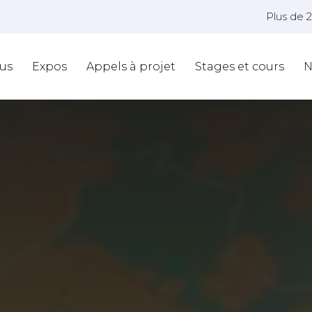
Plus de 
us
Expos
Appels à projet
Stages et cours
N