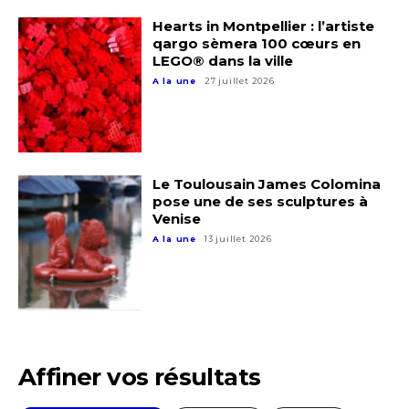
Prénom
Hearts in Montpellier : l’artiste
qargo sèmera 100 cœurs en
LEGO® dans la ville
* Champ obligatoire
Statut / Organisation
A la une
27 juillet 2026
J'accepte les
termes et conditions
Le Toulousain James Colomina
pose une de ses sculptures à
* Champ obligatoire
Venise
A la une
13 juillet 2026
Affiner vos résultats