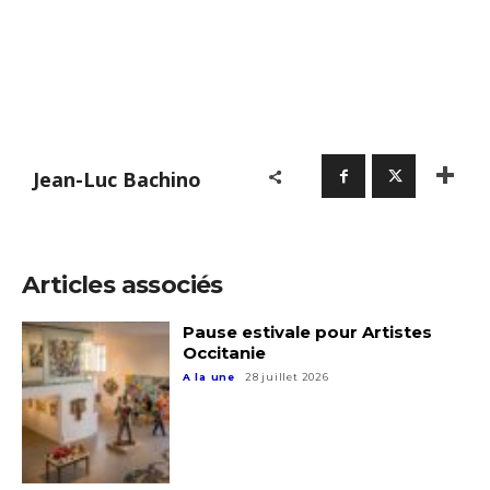
Jean-Luc Bachino
Adresse email*
Nom
Articles associés
Pause estivale pour Artistes
Prénom
Occitanie
Adresse email*
A la une
28 juillet 2026
Statut / Organisation
Nom
J'accepte les
termes et conditions