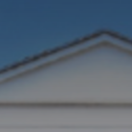
atoire
es
termes et conditions
atoire