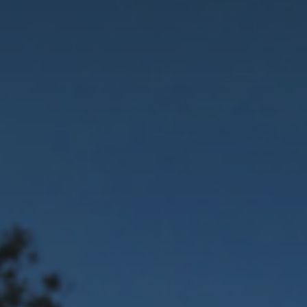
Adresse email
Nom
Adresse email
Prénom
Nom
Statut / Orga
Prénom
J'accepte l
Statut / Orga