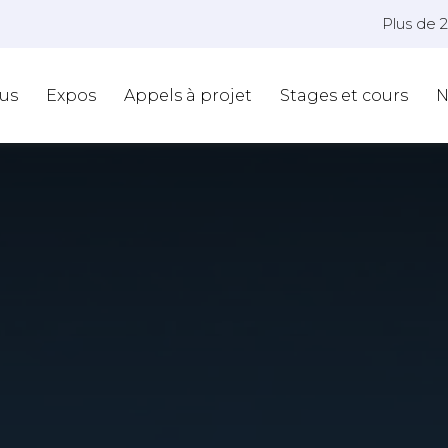
Plus de 
us
Expos
Appels à projet
Stages et cours
N