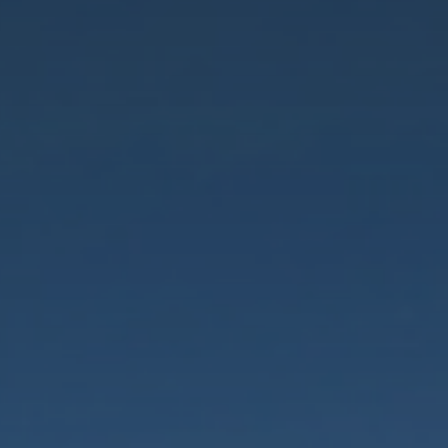
*
*
nisation
es
termes et conditions
nisation