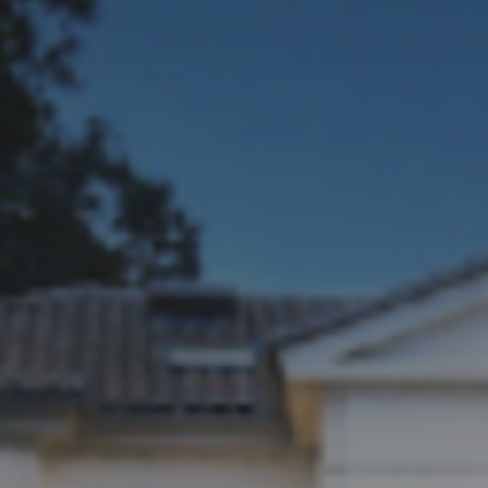
* Champ oblig
J'accepte l
* Champ oblig