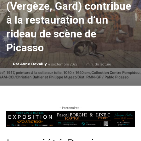
(Vergèze, Gard) contribue
à la restauration d’un
rideau de scène de
Picasso
4 septembre 2022
1
min. de lecture
Par
Anne Devailly
- Partenaires -