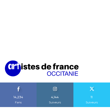
14,234
4,144
11
Fans
Suiveurs
Suiveurs