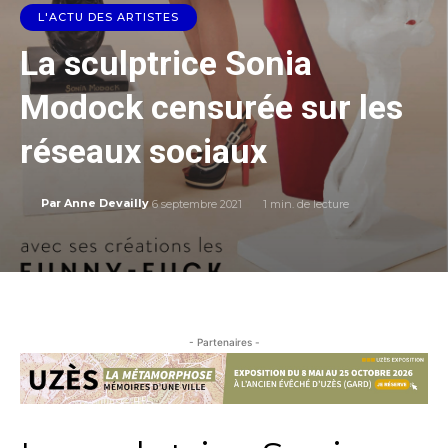
L'ACTU DES ARTISTES
La sculptrice Sonia
Modock censurée sur les
réseaux sociaux
6 septembre 2021
1
min. de lecture
Par
Anne Devailly
- Partenaires -