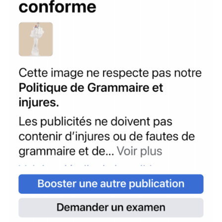
Nom
Prénom
Adresse email*
Statut / Organisation
Nom
J'accepte les
termes et conditions
Prénom
* Champ obligatoire
Statut / Organisation
J'accepte les
termes et conditions