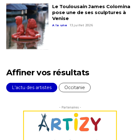
Le Toulousain James Colomina
pose une de ses sculptures à
Venise
Adresse email*
A la une
13 juillet 2026
Nom
Prénom
Affiner vos résultats
Adresse email*
Statut / Organisation
L'actu des artistes
Occitanie
Nom
J'accepte les
termes et conditions
- Partenaires -
Prénom
* Champ obligatoire
Statut / Organisation