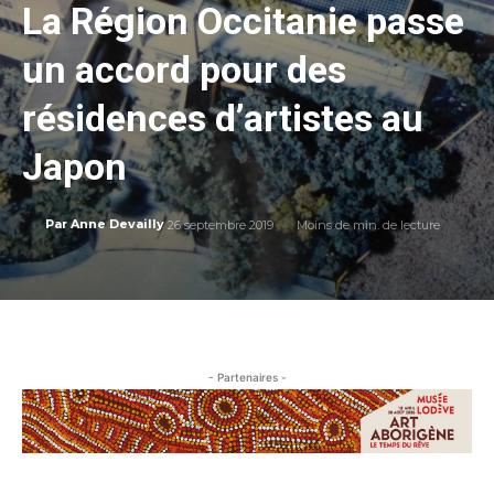
La Région Occitanie passe
un accord pour des
résidences d’artistes au
Japon
26 septembre 2019
Moins de
min. de lecture
Par
Anne Devailly
- Partenaires -