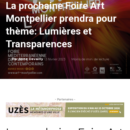
La prochaine Foire Art
Montpellier prendra pour
thème: Lumières et
Transparences
13 février 2023
Moins de
min. de lecture
Par
Anne Devailly
- Partenaires -