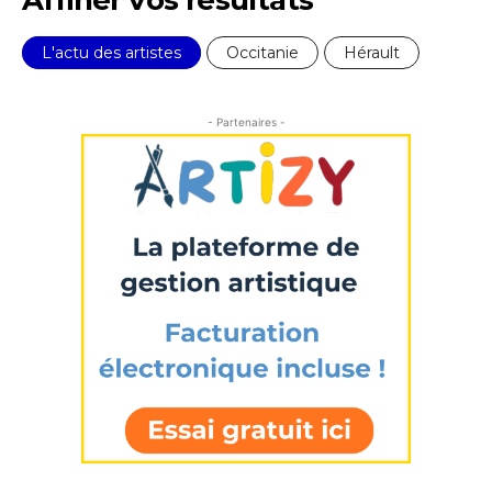
Nom
L'actu des artistes
Occitanie
Hérault
Prénom
Adresse email*
- Partenaires -
Statut / Organisation
Nom
J'accepte les
termes et conditions
Prénom
* Champ obligatoire
Statut / Organisation
J'accepte les
termes et conditions
* Champ obligatoire