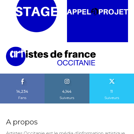
14,234
4,144
11
Fans
Suiveurs
Suiveurs
A propos
Artistes Occitanie est le média d’information artistique