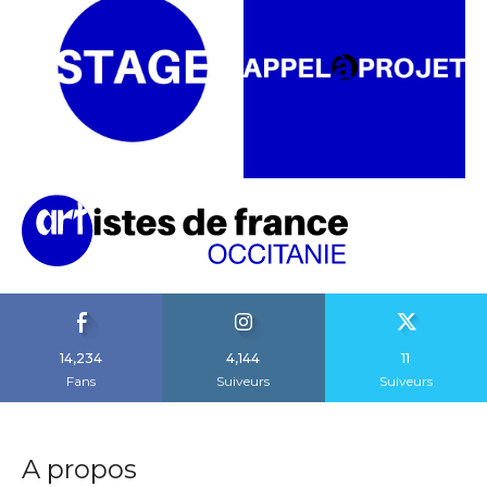
14,234
4,144
11
Fans
Suiveurs
Suiveurs
A propos