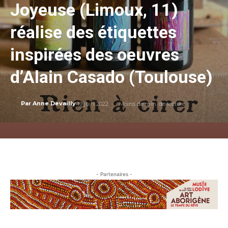
Joyeuse (Limoux, 11)
réalise des étiquettes
inspirées des oeuvres
d’Alain Casado (Toulouse)
19 juin 2022
Moins de
min. de lecture
Par
Anne Devailly
- Partenaires -