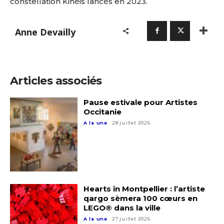
constellation Kinéis lancés en 2023.
Prénom
Adresse email*
Anne Devailly
Statut / Organisation
Nom
Articles associés
J'accepte les
termes et conditions
Prénom
Pause estivale pour Artistes
Occitanie
* Champ obligatoire
A la une
28 juillet 2026
Statut / Organisation
J'accepte les
termes et conditions
Hearts in Montpellier : l’artiste
* Champ obligatoire
qargo sèmera 100 cœurs en
LEGO® dans la ville
A la une
27 juillet 2026