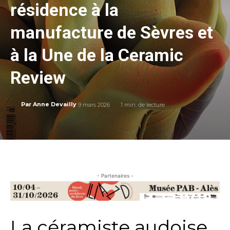
résidence à la
manufacture de Sèvres et
à la Une de la Ceramic
Review
9 mars 2026
1
min. de lecture
Par
Anne Devailly
- Partenaires -
La céramiste audoise