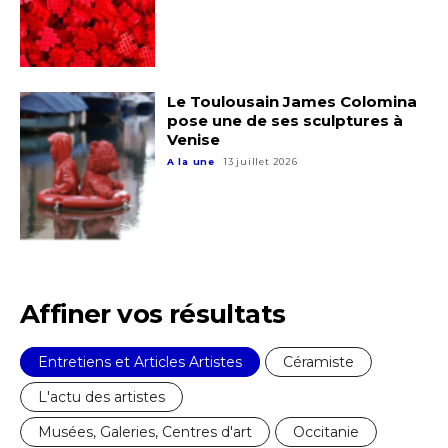
Prénom
* Champ obligatoire
Statut / Organisation
Le Toulousain James Colomina
pose une de ses sculptures à
J'accepte les
termes et conditions
Venise
A la une
13 juillet 2026
* Champ obligatoire
Affiner vos résultats
Entretiens et Articles Artistes
Céramiste
L'actu des artistes
Musées, Galeries, Centres d'art
Occitanie