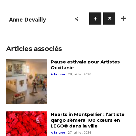
Anne Devailly
Articles associés
Adresse email*
Pause estivale pour Artistes
Occitanie
Nom
A la une
28 juillet 2026
Prénom
Adresse email*
Statut / Organisation
Hearts in Montpellier : l’artiste
Nom
qargo sèmera 100 cœurs en
LEGO® dans la ville
J'accepte les
termes et conditions
A la une
27 juillet 2026