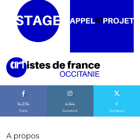
14,234
4,144
11
Fans
Suiveurs
Suiveurs
A propos