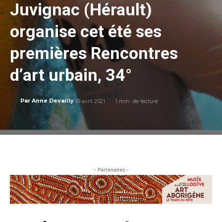
Juvignac (Hérault)
organise cet été ses
premières Rencontres
d’art urbain, 34°
19 avril 2021
1
min. de lecture
Par
Anne Devailly
- Partenaires -