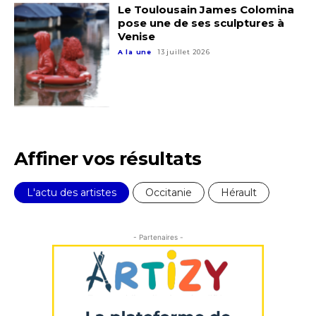
Adresse email*
Le Toulousain James Colomina
pose une de ses sculptures à
Statut / Organisation
Venise
Nom
A la une
13 juillet 2026
J'accepte les
termes et conditions
Prénom
* Champ obligatoire
Statut / Organisation
Affiner vos résultats
J'accepte les
termes et conditions
L'actu des artistes
Occitanie
Hérault
* Champ obligatoire
- Partenaires -