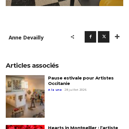
Anne Devailly
Adresse email*
Articles associés
Nom
Pause estivale pour Artistes
Occitanie
Prénom
A la une
28 juillet 2026
Adresse email*
Statut / Organisation
Nom
J'accepte les
termes et conditions
Hearts in Montpellier : l’artiste