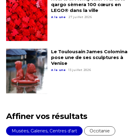
qargo sèmera 100 cœurs en
Prénom
LEGO® dans la ville
A la une
27 juillet 2026
* Champ obligatoire
Statut / Organisation
J'accepte les
termes et conditions
Le Toulousain James Colomina
pose une de ses sculptures à
Venise
* Champ obligatoire
A la une
13 juillet 2026
Affiner vos résultats
Musées, Galeries, Centres d'art
Occitanie