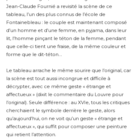
Jean-Claude Fournié a revisité la scène de ce
tableau, l’un des plus connus de l’école de
Fontainebleau : le couple est maintenant composé
d’un homme et d’une femme, en pyjama, dans leur
lit, l’homme pinçant le téton de la femme, pendant
que celle-ci tient une fraise, de la même couleur et
forme que le dit-téton…
Adresse email*
Le tableau arrache le même sourire que l’original, car
la scène est tout aussi incongrue et difficile à
Nom
décrypter, avec ce même geste « étrange et
affectueux » (dixit le commentaire du Louvre pour
Prénom
l’original). Seule différence : au XVIe, tous les critiques
Adresse email*
cherchaient le symbole derrière le geste, alors
qu’aujourd’hui, on ne voit qu’un geste « étrange et
Statut / Organisation
affectueux », qui suffit pour composer une peinture
Nom
qui retient l’attention.