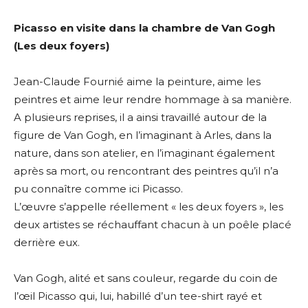
J'accepte les
termes et conditions
Prénom
Picasso en visite dans la chambre de Van Gogh
(Les deux foyers)
* Champ obligatoire
Statut / Organisation
Jean-Claude Fournié aime la peinture, aime les
peintres et aime leur rendre hommage à sa manière.
J'accepte les
termes et conditions
A plusieurs reprises, il a ainsi travaillé autour de la
figure de Van Gogh, en l’imaginant à Arles, dans la
nature, dans son atelier, en l’imaginant également
* Champ obligatoire
après sa mort, ou rencontrant des peintres qu’il n’a
pu connaître comme ici Picasso.
L’œuvre s’appelle réellement « les deux foyers », les
deux artistes se réchauffant chacun à un poêle placé
derrière eux.
Van Gogh, alité et sans couleur, regarde du coin de
l’œil Picasso qui, lui, habillé d’un tee-shirt rayé et