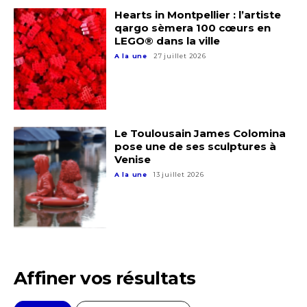
Hearts in Montpellier : l’artiste
qargo sèmera 100 cœurs en
LEGO® dans la ville
A la une
27 juillet 2026
Adresse email*
Le Toulousain James Colomina
pose une de ses sculptures à
Venise
Nom
A la une
13 juillet 2026
Prénom
Adresse email*
Statut / Organisation
Nom
Affiner vos résultats
J'accepte les
termes et conditions