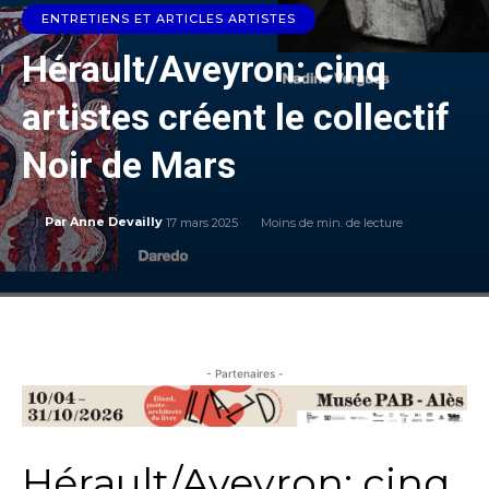
ENTRETIENS ET ARTICLES ARTISTES
Hérault/Aveyron: cinq
artistes créent le collectif
Noir de Mars
17 mars 2025
Moins de
min. de lecture
Par
Anne Devailly
- Partenaires -
Hérault/Aveyron: cinq