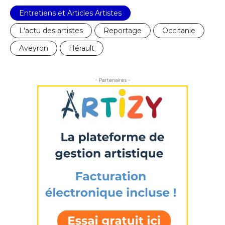
Entretiens et Articles Artistes
Nom
L'actu des artistes
Reportage
Occitanie
Aveyron
Hérault
Prénom
Adresse email*
- Partenaires -
Statut / Organisation
Nom
J'accepte les
termes et conditions
Prénom
* Champ obligatoire
Statut / Organisation
J'accepte les
termes et conditions