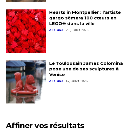
Hearts in Montpellier : l’artiste
qargo sèmera 100 cœurs en
LEGO® dans la ville
A la une
27 juillet 2026
Le Toulousain James Colomina
pose une de ses sculptures à
Venise
A la une
13 juillet 2026
Affiner vos résultats
Adresse email*