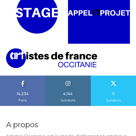
14,234
4,144
11
Fans
Suiveurs
Suiveurs
A propos