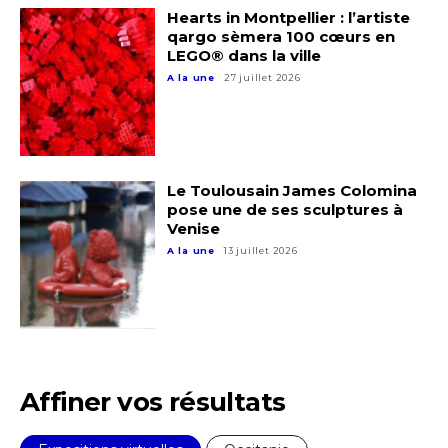
Hearts in Montpellier : l’artiste
qargo sèmera 100 cœurs en
LEGO® dans la ville
A la une
27 juillet 2026
Le Toulousain James Colomina
pose une de ses sculptures à
Venise
A la une
13 juillet 2026
Adresse email*
Affiner vos résultats