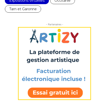
Expositions virtuelles
Occitanie
Nom
Tarn et Garonne
Prénom
- Partenaires -
Adresse email*
Statut / Organisation
Nom
J'accepte les
termes et conditions
Prénom
* Champ obligatoire
Statut / Organisation
J'accepte les
termes et conditions
* Champ obligatoire