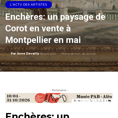
L'ACTU DES ARTISTES
Enchères: un paysage de
Corot en vente à
Montpellier en mai
18 avril 2021
Moins de
min. de lecture
Par
Anne Devailly
- Partenaires -
Enchères: un