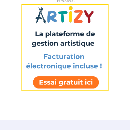
- Partenaires -
Prénom
Adresse email*
Statut / Organisation
Nom
J'accepte les
termes et conditions
Prénom
* Champ obligatoire
Statut / Organisation
J'accepte les
termes et conditions
* Champ obligatoire