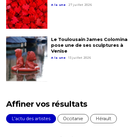
A la une
27 juillet 2026
Le Toulousain James Colomina
pose une de ses sculptures à
Venise
A la une
13 juillet 2026
Affiner vos résultats
Adresse email*
L'actu des artistes
Occitanie
Hérault
Nom