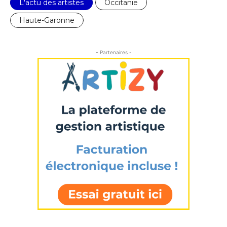
L'actu des artistes
Occitanie
Prénom
Haute-Garonne
* Champ obligatoire
Statut / Organisation
- Partenaires -
J'accepte les
termes et conditions
* Champ obligatoire