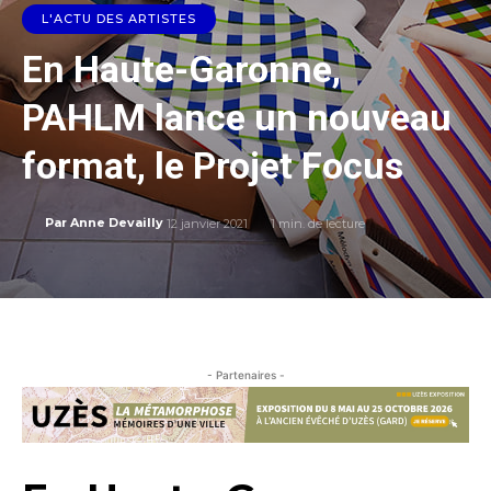
L'ACTU DES ARTISTES
En Haute-Garonne,
PAHLM lance un nouveau
format, le Projet Focus
12 janvier 2021
1
min. de lecture
Par
Anne Devailly
- Partenaires -