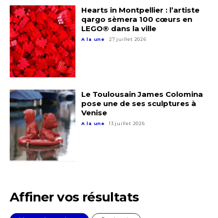
Hearts in Montpellier : l’artiste
qargo sèmera 100 cœurs en
LEGO® dans la ville
A la une
27 juillet 2026
Adresse email*
Le Toulousain James Colomina
pose une de ses sculptures à
Venise
Nom
A la une
13 juillet 2026
Prénom
Adresse email*
Statut / Organisation
Nom
Affiner vos résultats
J'accepte les
termes et conditions