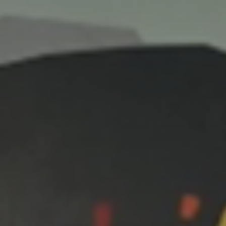
* Champ oblig
J'accepte l
* Champ oblig