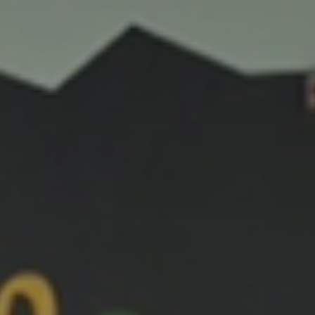
atoire
es
termes et conditions
atoire