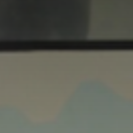
*
*
nisation
es
termes et conditions
nisation