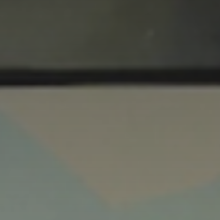
Adresse email
Nom
Adresse email
Prénom
Nom
Statut / Orga
Prénom
J'accepte l
Statut / Orga