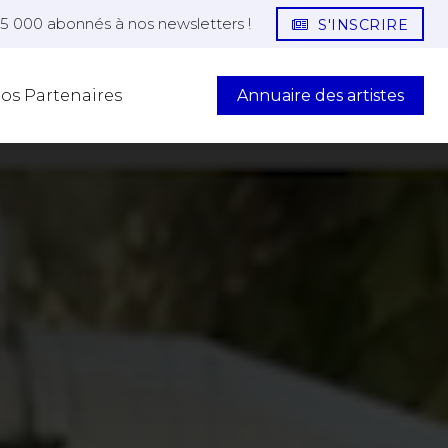
25 000 abonnés à nos newsletters !
S'INSCRIRE
Annuaire des artistes
os Partenaires