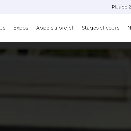
Plus de 
us
Expos
Appels à projet
Stages et cours
N