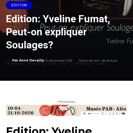
EDITION
Edition: Yveline Fumat,
Peut-on expliquer
Soulages?
10 décembre 2019
Moins de
min. de lecture
Par
Anne Devailly
- Partenaires -
Edition: Yveline