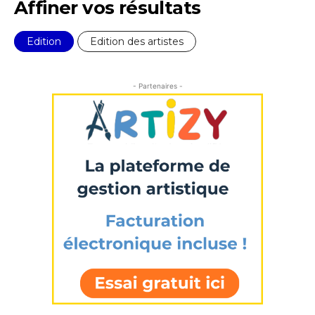
Affiner vos résultats
Nom
Edition
Edition des artistes
Prénom
- Partenaires -
Adresse email*
Statut / Organisation
Nom
J'accepte les
termes et conditions
Prénom
* Champ obligatoire
Statut / Organisation
J'accepte les
termes et conditions