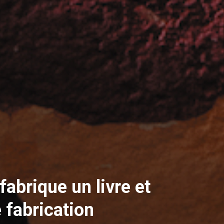
abrique un livre et
e fabrication