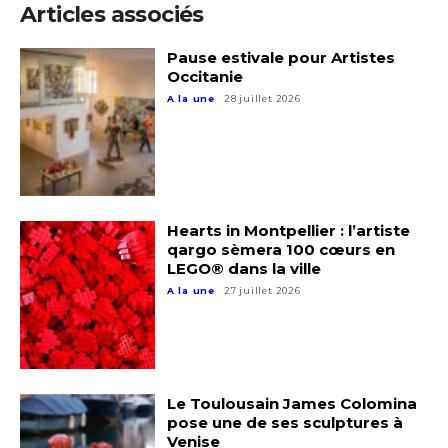
Articles associés
Adresse email*
Pause estivale pour Artistes
Occitanie
Nom
A la une
28 juillet 2026
Prénom
Adresse email*
Hearts in Montpellier : l’artiste
Statut / Organisation
qargo sèmera 100 cœurs en
Nom
LEGO® dans la ville
A la une
27 juillet 2026
J'accepte les
termes et conditions
Prénom
* Champ obligatoire
Statut / Organisation
Le Toulousain James Colomina
pose une de ses sculptures à
Venise