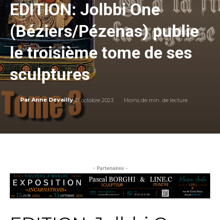
EDITION: Jolbbi One
(Béziers/Pézenas) publie
le troisième tome de ses
sculptures
21 octobre 2023
Moins de
min. de lecture
Par
Anne Devailly
- Partenaires -