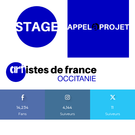
14,234
4,144
11
Fans
Suiveurs
Suiveurs