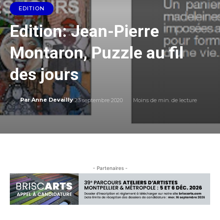
EDITION
Edition: Jean-Pierre
Montaron, Puzzle au fil
des jours
23 septembre 2020
Moins de
min. de lecture
Par
Anne Devailly
- Partenaires -