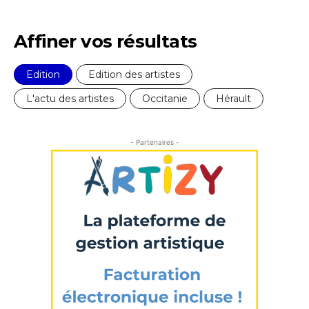
Adresse email*
Affiner vos résultats
Nom
Edition
Edition des artistes
L'actu des artistes
Occitanie
Hérault
Prénom
Adresse email*
- Partenaires -
Statut / Organisation
Nom
J'accepte les
termes et conditions
Prénom
* Champ obligatoire
Statut / Organisation
J'accepte les
termes et conditions