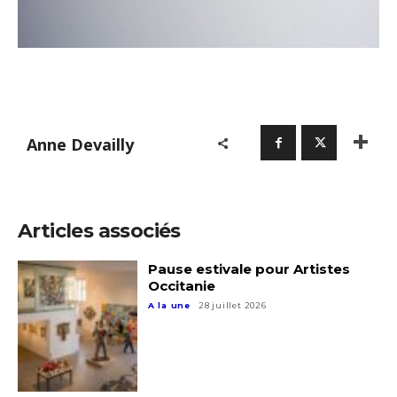
Nom
Prénom
Adresse email*
Anne Devailly
Statut / Organisation
Nom
J'accepte les
termes et conditions
Prénom
Articles associés
* Champ obligatoire
Pause estivale pour Artistes
Statut / Organisation
Occitanie
A la une
28 juillet 2026
J'accepte les
termes et conditions