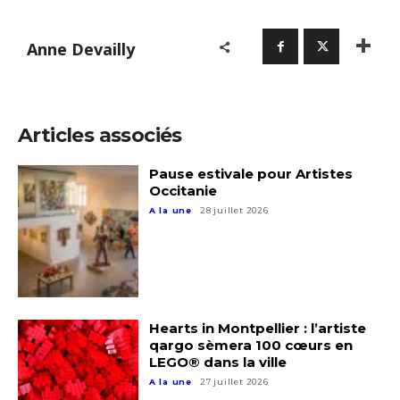
Prénom
Adresse email*
Anne Devailly
Statut / Organisation
Nom
J'accepte les
termes et conditions
Articles associés
Prénom
Pause estivale pour Artistes
Occitanie
* Champ obligatoire
Statut / Organisation
A la une
28 juillet 2026
J'accepte les
termes et conditions
Hearts in Montpellier : l’artiste
* Champ obligatoire
qargo sèmera 100 cœurs en
LEGO® dans la ville
A la une
27 juillet 2026