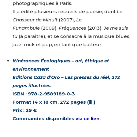
photographiques à Paris.
Il a édité plusieurs recueils de poésie, dont
Le
Chasseur de Minuit
(2007),
Le
Funambule
(2009),
Fréquences
(2013),
Je me suis
tu
(à paraître), et se consacre à la musique blues,
jazz, rock et pop, en tant que batteur.
Itinérances Écologiques – art, éthique et
environnement
Editions Caza d’Oro – Les presses du réel, 272
pages illustrées.
ISBN : 978-2-9589189-0-3
Adresse email*
Format 14 x 18 cm, 272 pages (ill.)
Prix : 29 €
Commandes disponibles
via ce lien.
Nom