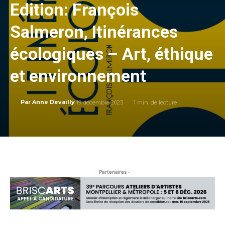
Edition: François
Salmeron, Itinérances
écologiques – Art, éthique
et environnement
19 décembre 2023
1
min. de lecture
Par
Anne Devailly
- Partenaires -