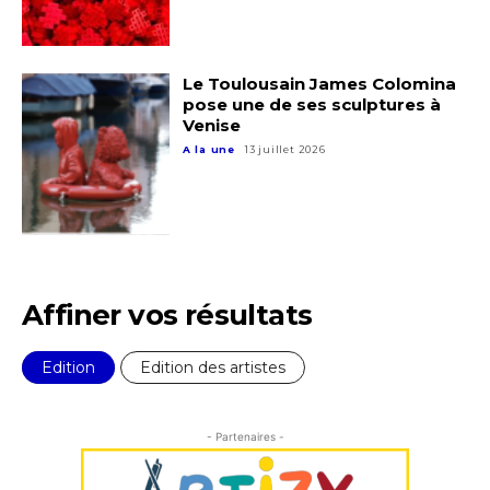
Prénom
Adresse email*
Statut / Organisation
Le Toulousain James Colomina
Nom
pose une de ses sculptures à
Venise
J'accepte les
termes et conditions
A la une
13 juillet 2026
Prénom
* Champ obligatoire
Statut / Organisation
Affiner vos résultats
J'accepte les
termes et conditions
Edition
Edition des artistes
* Champ obligatoire
- Partenaires -