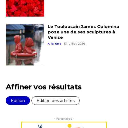
Prénom
Adresse email*
Statut / Organisation
Le Toulousain James Colomina
Nom
pose une de ses sculptures à
Venise
J'accepte les
termes et conditions
A la une
13 juillet 2026
Prénom
* Champ obligatoire
Statut / Organisation
Affiner vos résultats
J'accepte les
termes et conditions
Edition
Edition des artistes
* Champ obligatoire
- Partenaires -