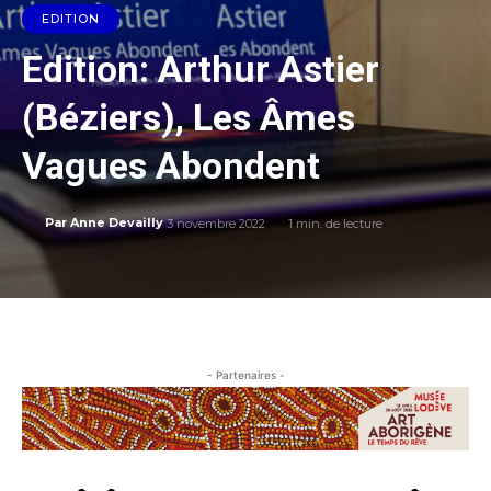
EDITION
Edition: Arthur Astier
(Béziers), Les Âmes
Vagues Abondent
3 novembre 2022
1
min. de lecture
Par
Anne Devailly
- Partenaires -