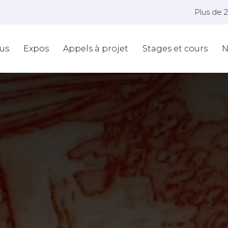
Plus de 
us
Expos
Appels à projet
Stages et cours
N