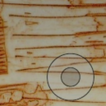
atoire
es
termes et conditions
atoire