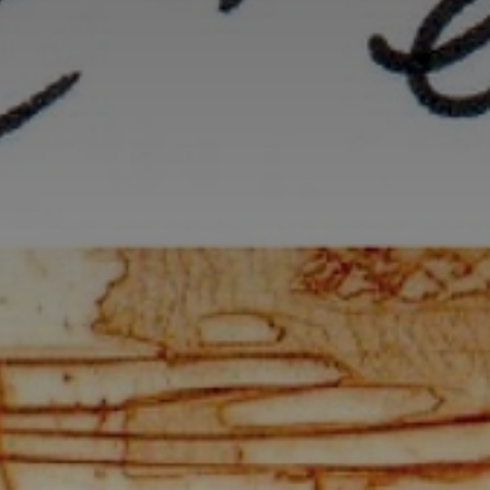
*
*
nisation
es
termes et conditions
nisation