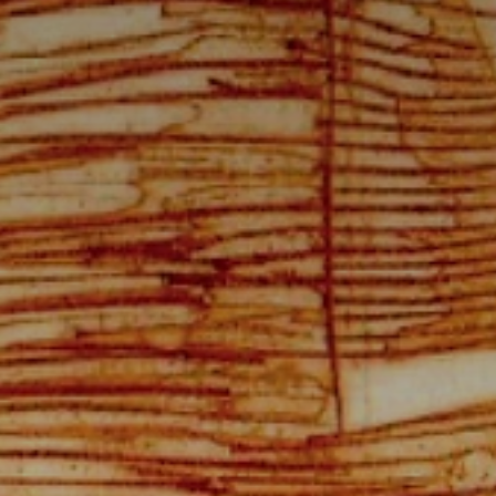
* Champ oblig
J'accepte l
* Champ oblig