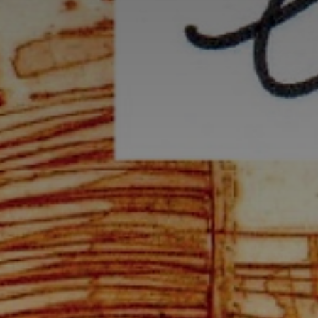
Adresse email
Nom
Adresse email
Prénom
Nom
Statut / Orga
Prénom
J'accepte l
Statut / Orga