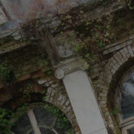
Adresse email
Nom
Adresse email
Prénom
Nom
Statut / Orga
Prénom
J'accepte l
Statut / Orga
* Champ oblig
J'accepte l