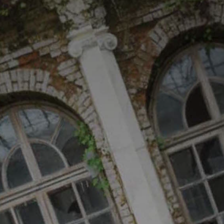
*
*
nisation
es
termes et conditions
nisation
atoire
es
termes et conditions