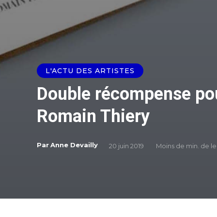
L'ACTU DES ARTISTES
Double récompense pou
Romain Thiery
Par
Anne Devailly
20 juin 2019
Moins de
min. de l