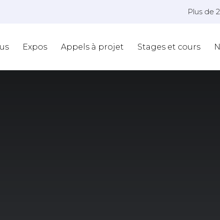
Plus de 
us
Expos
Appels à projet
Stages et cours
N