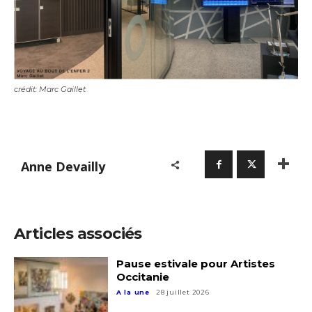
crédit: Marc Gaillet
Adresse email*
Anne Devailly
Nom
Articles associés
Prénom
Pause estivale pour Artistes
Adresse email*
Occitanie
A la une
28 juillet 2026
Statut / Organisation