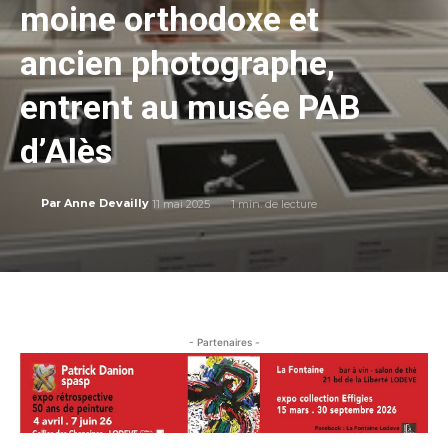
moine orthodoxe et
ancien photographe,
entrent au musée PAB
d’Alès
11 mai 2025
1
min. de lecture
Par
Anne Devailly
- Partenaires -