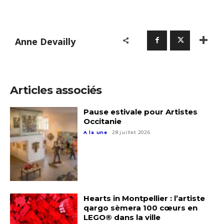
Anne Devailly
Adresse email*
Articles associés
Nom
Pause estivale pour Artistes
Occitanie
A la une
28 juillet 2026
Prénom
Adresse email*
Statut / Organisation
Nom
Hearts in Montpellier : l’artiste
J'accepte les
termes et conditions
qargo sèmera 100 cœurs en
LEGO® dans la ville
Prénom