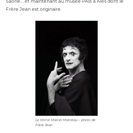
Saône…
et maintenant au musée PAB à Alès dont le
Frère Jean est originaire.
Le Mime Marcel Marceau – photo de
Frère Jean