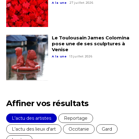
A la une
27 juillet 2026
* Champ obligatoire
Statut / Organisation
Le Toulousain James Colomina
J'accepte les
termes et conditions
pose une de ses sculptures à
Venise
A la une
13 juillet 2026
* Champ obligatoire
Affiner vos résultats
L'actu des artistes
Reportage
L'actu des lieux d'art
Occitanie
Gard