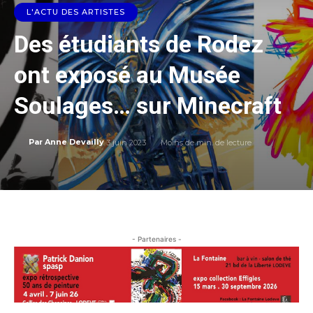
L'ACTU DES ARTISTES
Des étudiants de Rodez
ont exposé au Musée
Soulages… sur Minecraft
3 juin 2023
Moins de
min. de lecture
Par
Anne Devailly
- Partenaires -