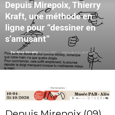
Depuis Mirepoix, Thierry
Kraft, une méthode en
ligne pour “dessiner en
s’amusant”
30 mars 2020
Moins de
min. de lecture
Par
Anne Devailly
- Partenaires -
Depuis Mirepoix (09),