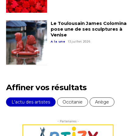
Le Toulousain James Colomina
pose une de ses sculptures à
Venise
A la une
13 juillet 2026
Affiner vos résultats
Adresse email*
L'actu des artistes
Occitanie
Ariège
Nom
- Partenaires -