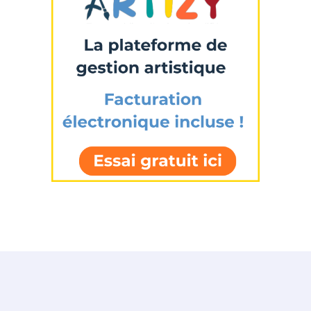
Prénom
Adresse email*
Statut / Organisation
Nom
J'accepte les
termes et conditions
Prénom
* Champ obligatoire
Statut / Organisation
J'accepte les
termes et conditions
* Champ obligatoire