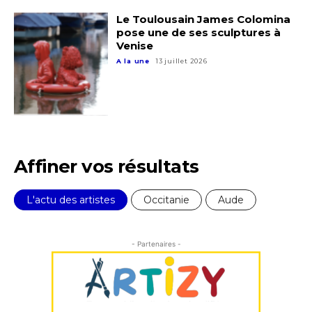
Adresse email*
Le Toulousain James Colomina
Statut / Organisation
pose une de ses sculptures à
Venise
Nom
A la une
13 juillet 2026
J'accepte les
termes et conditions
Prénom
* Champ obligatoire
Statut / Organisation
Affiner vos résultats
J'accepte les
termes et conditions
L'actu des artistes
Occitanie
Aude
* Champ obligatoire
- Partenaires -