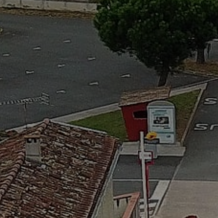
Adresse email
Nom
Adresse email
Prénom
Nom
Statut / Orga
Prénom
J'accepte l
Statut / Orga