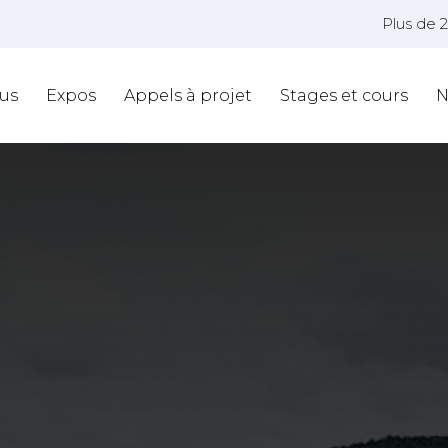
Plus de 
us
Expos
Appels à projet
Stages et cours
N