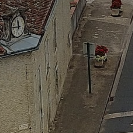
* Champ oblig
J'accepte l
* Champ oblig