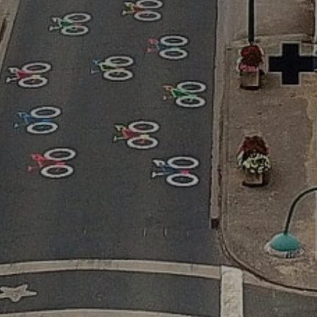
atoire
es
termes et conditions
atoire