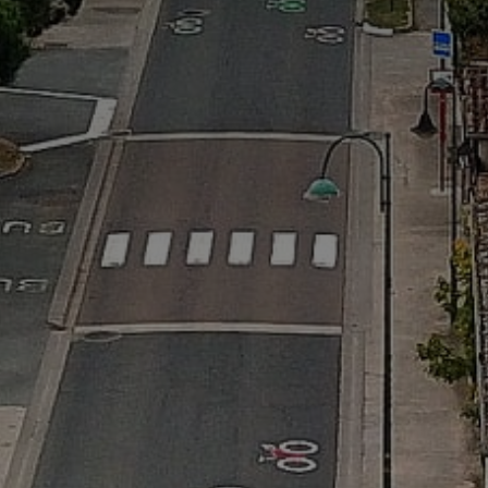
*
*
nisation
es
termes et conditions
nisation