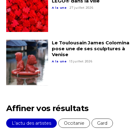
LEGO® dans la ville
A la une
27 juillet 2026
Le Toulousain James Colomina
Adresse email*
pose une de ses sculptures à
Venise
A la une
13 juillet 2026
Nom
Prénom
Adresse email*
Affiner vos résultats
Statut / Organisation
Nom
L'actu des artistes
Occitanie
Gard
J'accepte les
termes et conditions
Prénom