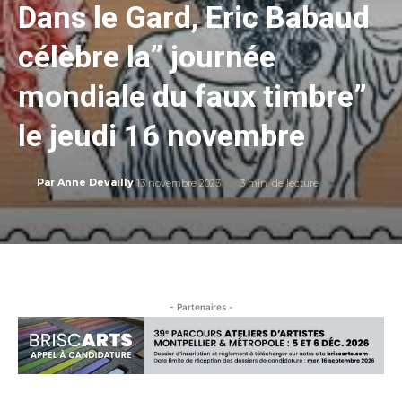
Dans le Gard, Eric Babaud
célèbre la” journée
mondiale du faux timbre”
le jeudi 16 novembre
13 novembre 2023
3
min. de lecture
Par
Anne Devailly
- Partenaires -