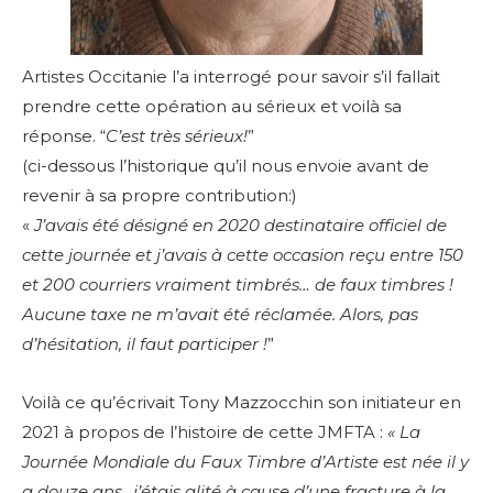
Artistes Occitanie l’a interrogé pour savoir s’il fallait
prendre cette opération au sérieux et voilà sa
réponse.
“
C’est très sérieux!
”
(ci-dessous l’historique qu’il nous envoie avant de
revenir à sa propre contribution:)
«
J’avais été désigné en 2020 destinataire officiel de
cette journée et j’avais à cette occasion reçu entre 150
et 200 courriers vraiment timbrés… de faux timbres !
Aucune taxe ne m’avait été réclamée. Alors, pas
d’hésitation, il faut participer !
”
Voilà ce qu’écrivait Tony Mazzocchin son initiateur en
2021 à propos de l’histoire de cette JMFTA :
« La
Journée Mondiale du Faux Timbre d’Artiste est née il y
a douze ans…j’étais alité à cause d’une fracture à la