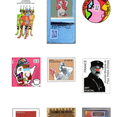
Adresse email*
Nom
Prénom
Adresse email*
Statut / Organisation
Nom
J'accepte les
termes et conditions
Prénom
* Champ obligatoire
Statut / Organisation