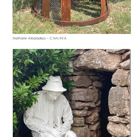
Nathalie Albaladejo – C.HA.I.M.A.