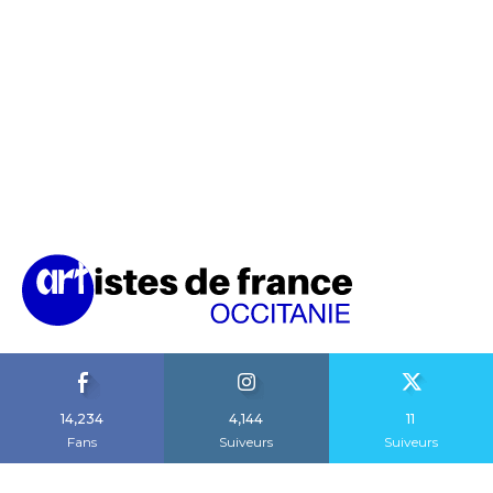
14,234
4,144
11
Fans
Suiveurs
Suiveurs