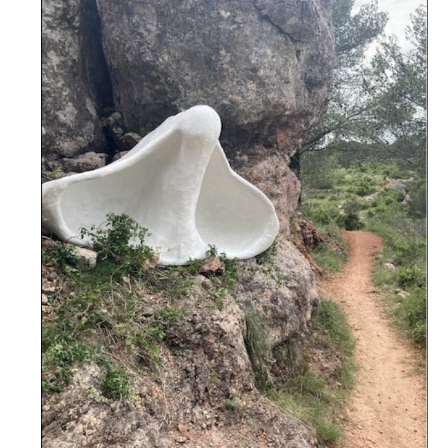
Adresse email*
Nom
Prénom
Adresse email*
Statut / Organisation
Nom
J'accepte les
termes et conditions
Prénom
* Champ obligatoire
Statut / Organisation
J'accepte les
termes et conditions