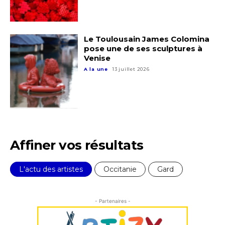
Le Toulousain James Colomina
pose une de ses sculptures à
Adresse email*
Venise
A la une
13 juillet 2026
Nom
Prénom
Adresse email*
Affiner vos résultats
Statut / Organisation
Nom
L'actu des artistes
Occitanie
Gard
J'accepte les
termes et conditions
Prénom
- Partenaires -
* Champ obligatoire