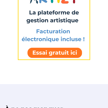
Prénom
Adresse email*
Statut / Organisation
Nom
J'accepte les
termes et conditions
Prénom
* Champ obligatoire
Statut / Organisation
J'accepte les
termes et conditions
* Champ obligatoire