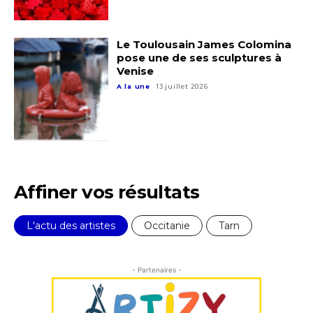
Le Toulousain James Colomina
pose une de ses sculptures à
Venise
A la une
13 juillet 2026
Affiner vos résultats
L'actu des artistes
Occitanie
Tarn
Adresse email*
- Partenaires -
Nom