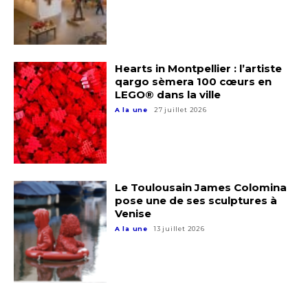
Hearts in Montpellier : l’artiste
qargo sèmera 100 cœurs en
LEGO® dans la ville
A la une
27 juillet 2026
Adresse email*
Nom
Le Toulousain James Colomina
pose une de ses sculptures à
Venise
Prénom
A la une
13 juillet 2026
Adresse email*
Statut / Organisation
Nom